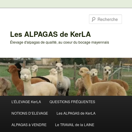
Aller
au
Rech
contenu
principal
Les ALPAGAS de KerLA
Élevage d'alpagas de qualité, au coeur du bocage mayennais
Menu
L’ÉLEVAGE KerLA
QUESTIONS FRÉQUENTES
principal
NOTIONS D’ELEVAGE
Les ALPAGAS de KerLA
ALPAGAS à VENDRE
Le TRAVAIL de la LAINE