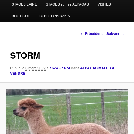
STAGES LAINE
STAGES sur les ALPAGAS
VISITES
BOUTIQUE
Le BLOG de KerLA
Navigation
← Précédent
Suivant →
des
images
STORM
Publié le
6 mars 2022
à
1674 × 1674
dans
ALPAGAS MÂLES À
VENDRE