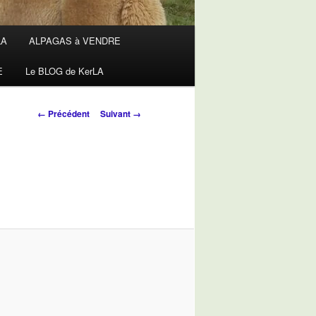
LA
ALPAGAS à VENDRE
E
Le BLOG de KerLA
Navigation
← Précédent
Suivant →
des
images