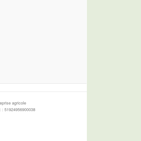
eprise agricole
et : 51924956900038