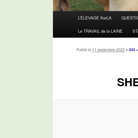
Menu
L’ÉLEVAGE KerLA
QUESTI
principal
Le TRAVAIL de la LAINE
ST
Publié le
11 septembre 2022
à
343 
SH