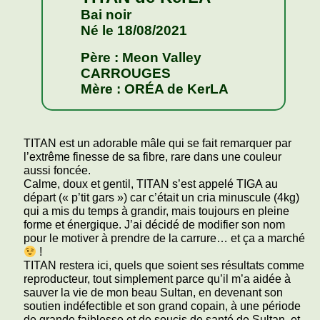
Bai noir
Né le 18/08/2021
Père : Meon Valley
CARROUGES
Mère : ORÉA de KerLA
TITAN est un adorable mâle qui se fait remarquer par
l’extrême finesse de sa fibre, rare dans une couleur
aussi foncée.
Calme, doux et gentil, TITAN s’est appelé TIGA au
départ (« p’tit gars ») car c’était un cria minuscule (4kg)
qui a mis du temps à grandir, mais toujours en pleine
forme et énergique. J’ai décidé de modifier son nom
pour le motiver à prendre de la carrure… et ça a marché
!
TITAN restera ici, quels que soient ses résultats comme
reproducteur, tout simplement parce qu’il m’a aidée à
sauver la vie de mon beau Sultan, en devenant son
soutien indéfectible et son grand copain, à une période
de grande faiblesse et de soucis de santé de Sultan, et