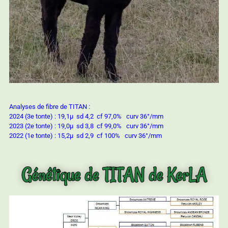
Analyses de fibre de TITAN :
2024 (3e tonte) : 19,1µ sd 4,2 cf 97,0% curv 36°/mm
2023 (2e tonte) : 19,0µ sd 3,8 cf 99,0% curv 36°/mm
2022 (1e tonte) : 15,2µ sd 2,9 cf 100% curv 36°/mm
Génétique de TITAN de KerLA