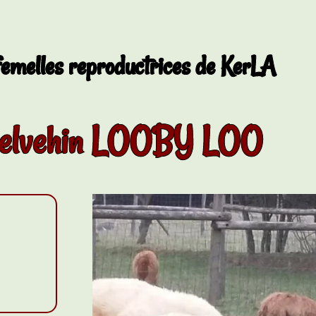
femelles reproductrices de KerLA
elvehin LOOBY LOO