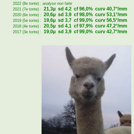
2022 (8e tonte)
:
analyse non faite
21,3µ
sd 4,2 cf 96,0% curv 40,7°/mm
2021 (7e tonte)
:
20,6µ sd 3,9 cf 98,0%
curv 53,1°/mm
2020 (6e tonte) :
19,6µ sd 3,7 cf 99,0%
curv 56,5°/mm
2019 (5e tonte) :
20,5µ sd 4,1 cf 97,9%
curv 47,2°/mm
2018 (4e tonte) :
19,0µ sd 3,9 cf 99,0%
curv 42,7°/mm
2017 (3e tonte) :