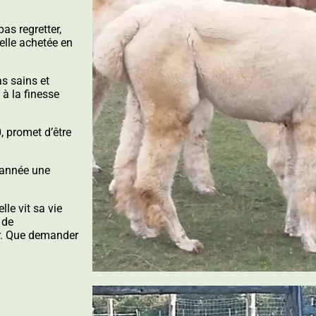
as regretter,
melle achetée en
s sains et
 à la finesse
 promet d’être
 année une
le vit sa vie
 de
r. Que demander