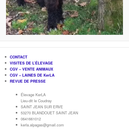
CONTACT
VISITES DE L’ÉLEVAGE
CGV – VENTE ANIMAUX
CGV – LAINES DE KerLA
REVUE DE PRESSE
Élevage KerLA
Lieu-dit le Coudray
SAINT JEAN SUR ERVE
53270 BLANDOUET SAINT JEAN
0641661012
kerla.alpagas@gmail.com