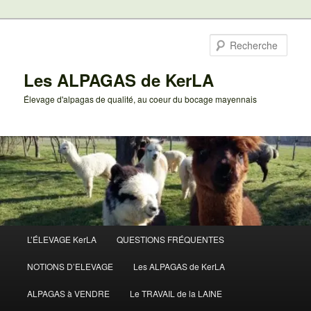
Aller
au
Rech
contenu
principal
Les ALPAGAS de KerLA
Élevage d'alpagas de qualité, au coeur du bocage mayennais
Menu
L’ÉLEVAGE KerLA
QUESTIONS FRÉQUENTES
principal
NOTIONS D’ELEVAGE
Les ALPAGAS de KerLA
ALPAGAS à VENDRE
Le TRAVAIL de la LAINE