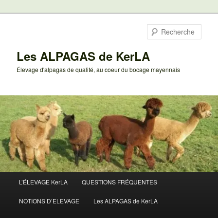
Aller
au
Rech
contenu
principal
Les ALPAGAS de KerLA
Élevage d'alpagas de qualité, au coeur du bocage mayennais
Menu
L’ÉLEVAGE KerLA
QUESTIONS FRÉQUENTES
principal
NOTIONS D’ELEVAGE
Les ALPAGAS de KerLA