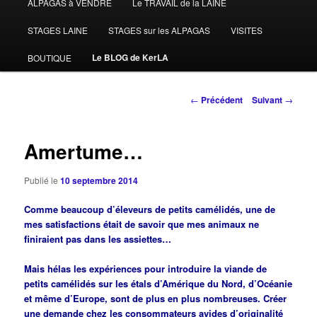
ALPAGAS à VENDRE
Le TRAVAIL de la LAINE
STAGES LAINE
STAGES sur les ALPAGAS
VISITES
Le BLOG de KerLA
BOUTIQUE
Navigation
←
Précédent
Suivant
→
des
articles
Amertume…
Publié le
10 septembre 2014
Comme beaucoup d’éleveurs de petits camélidés, une de
mes satisfactions était de savoir que mes animaux ne
finiraient pas dans les assiettes…
Mais hélas les expériences pour introduire la viande de
petits camélidés sur les étals d’Amérique du Nord, d’Océanie
et même d’Europe, sont de plus en plus nombreuses. Créer
une demande chez les consommateurs avides d’originalité