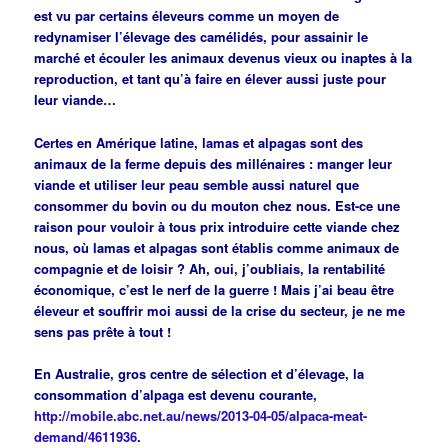
est vu par certains éleveurs comme un moyen de
redynamiser l’élevage des camélidés, pour assainir le
marché et écouler les animaux devenus vieux ou inaptes à la
reproduction, et tant qu’à faire en élever aussi juste pour
leur viande…
Certes en Amérique latine, lamas et alpagas sont des
animaux de la ferme depuis des millénaires : manger leur
viande et utiliser leur peau semble aussi naturel que
consommer du bovin ou du mouton chez nous. Est-ce une
raison pour vouloir à tous prix introduire cette viande chez
nous, où lamas et alpagas sont établis comme animaux de
compagnie et de loisir ? Ah, oui, j’oubliais, la rentabilité
économique, c’est le nerf de la guerre ! Mais j’ai beau être
éleveur et souffrir moi aussi de la crise du secteur, je ne me
sens pas prête à tout !
En Australie, gros centre de sélection et d’élevage, la
consommation d’alpaga est devenu courante,
http://mobile.abc.net.au/news/2013-04-05/alpaca-meat-
demand/4611936
.