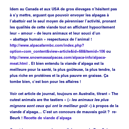
Idem au Canada et aux USA de gros élevages n’hésitent pas
à s’y mettre, arguant que pouvoir envoyer les alpagas à
l’abattoir est le seul moyen de pérenniser l’activité, pronant
les qualités de cette viande tout en affichant hypocritement
leur « amour » de leurs animaux et leur souci d’un
« abattage humain » respectueux de l’animal !
http://www.alpacafarmbc.com/index.php?
option=com_content&view=article&id=68&Itemid=106
ou
http://www.snowmassalpacas.com/alpaca-info/alpaca-
meat.html
. Et bien entendu la viande d’alpaga est la
meilleure pour la santé, la plus goûteuse, la plus tendre, la
plus riche en protéines et la plus pauvre en graisse. Ça
tombe bien, c’est bon pour les affaires !
Voir cet article de journal, toujours en Australie, titrant « The
cutest animals are the tastiers » (
« les animaux les plus
mignons sont ceux qui ont le meilleur goût »
) à propos de la
viande d’alpaga… C’est un concours de mauvais goût ? re-
Beurk !
Recette de viande d’alpaga