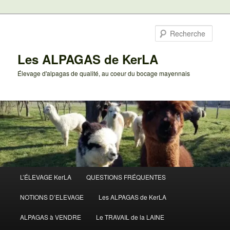
Aller
au
Rech
contenu
principal
Les ALPAGAS de KerLA
Élevage d'alpagas de qualité, au coeur du bocage mayennais
Menu
L’ÉLEVAGE KerLA
QUESTIONS FRÉQUENTES
principal
NOTIONS D’ELEVAGE
Les ALPAGAS de KerLA
ALPAGAS à VENDRE
Le TRAVAIL de la LAINE