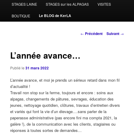
STAGES LAINE
STAGES sur les ALPAGAS
VISITES
Le BLOG de KerLA
BOUTIQUE
Navigation
←
Précédent
Suivant
→
des
articles
L’année avance…
Publié le
31 mars 2022
L’année avance, et moi je prends un sérieux retard dans mon fil
d’actualité !
Travail non stop sur la ferme, toujours et encore : soins aux
alpagas, changements de pâtures, sevrages, éducation des
jeunes, nettoyage quotidien, clôtures, travaux d’entretien divers
et variés qui font la vie d’un élevage….sans parler de la
paperasse administrative (pas encore fini ma compta 2021, la
galère !), de la communication avec les clients, stagiaires ou
réponses à toutes sortes de demandes…