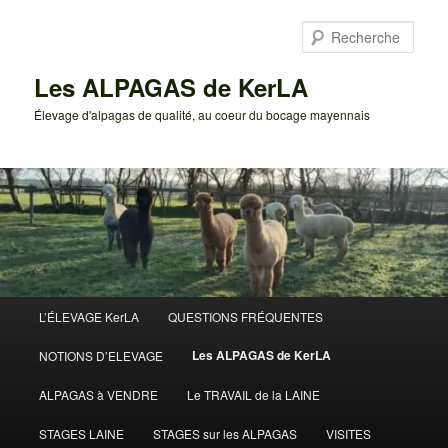
Aller
au
Rech
contenu
principal
Les ALPAGAS de KerLA
Élevage d'alpagas de qualité, au coeur du bocage mayennais
Menu
L’ÉLEVAGE KerLA
QUESTIONS FRÉQUENTES
principal
Les ALPAGAS de KerLA
NOTIONS D’ELEVAGE
ALPAGAS à VENDRE
Le TRAVAIL de la LAINE
STAGES LAINE
STAGES sur les ALPAGAS
VISITES