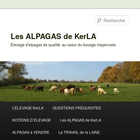
Aller
au
Rech
contenu
principal
Les ALPAGAS de KerLA
Élevage d'alpagas de qualité, au coeur du bocage mayennais
Menu
L’ÉLEVAGE KerLA
QUESTIONS FRÉQUENTES
principal
NOTIONS D’ELEVAGE
Les ALPAGAS de KerLA
ALPAGAS à VENDRE
Le TRAVAIL de la LAINE