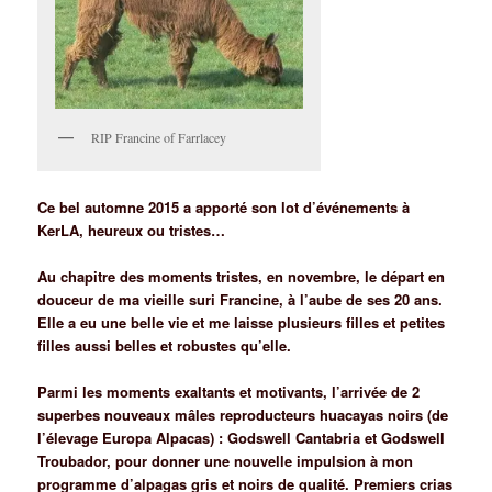
RIP Francine of Farrlacey
Ce bel automne 2015 a apporté son lot d’événements à
KerLA, heureux ou tristes…
Au chapitre des moments tristes, en novembre, le départ e
n
douceur de ma vieille suri Francine, à l’aube de ses 20 ans.
Elle a eu une belle vie et me laisse plusieurs
filles et petites
filles aussi belles et robustes qu’elle.
Parmi les moments exaltants et motivants, l’arrivée de 2
superbes nouveaux mâles reproducteurs huacayas noirs (de
l’élevage Europa Alpacas) : Godswell Cantabria et Godswell
Troubador, pour donner une nouvelle impulsion à mon
programme d’alpagas gris et noirs de qualité. Premiers crias