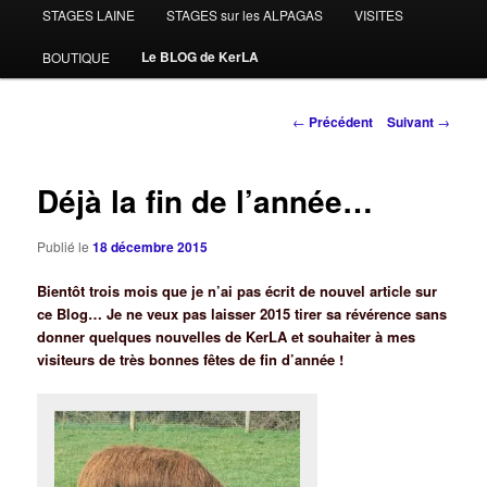
STAGES LAINE
STAGES sur les ALPAGAS
VISITES
Le BLOG de KerLA
BOUTIQUE
Navigation
←
Précédent
Suivant
→
des
articles
Déjà la fin de l’année…
Publié le
18 décembre 2015
Bientôt trois mois que je n’ai pas écrit de nouvel article sur
ce Blog… Je ne veux pas laisser 2015 tirer sa révérence sans
donner quelques nouvelles de KerLA et souhaiter à mes
visiteurs de très bonnes fêtes de fin d’année !