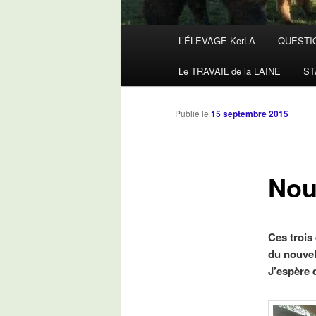
Menu
L’ÉLEVAGE KerLA
QUESTI
principal
Le TRAVAIL de la LAINE
ST
Publié le
15 septembre 2015
Nou
Ces trois
du nouvel
J’espère 