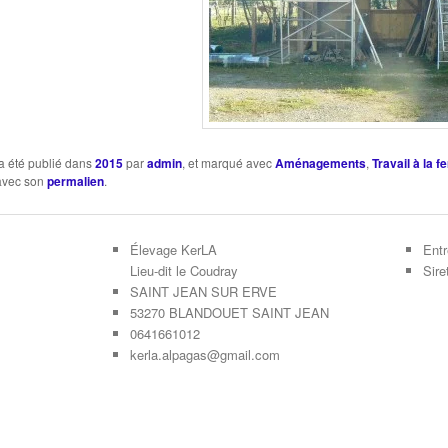
a été publié dans
2015
par
admin
, et marqué avec
Aménagements
,
Travail à la 
 avec son
permalien
.
Élevage KerLA
Entr
Lieu-dit le Coudray
Sir
SAINT JEAN SUR ERVE
53270 BLANDOUET SAINT JEAN
0641661012
kerla.alpagas@gmail.com