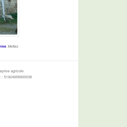
ferme
. Mettez-
eprise agricole
et : 51924956900038