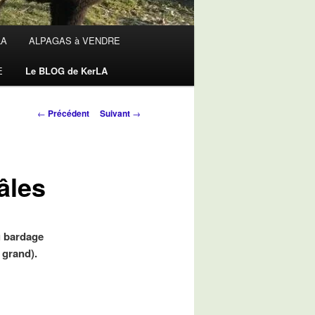
LA
ALPAGAS à VENDRE
E
Le BLOG de KerLA
Navigation
←
Précédent
Suivant
→
des
articles
âles
u bardage
 grand).