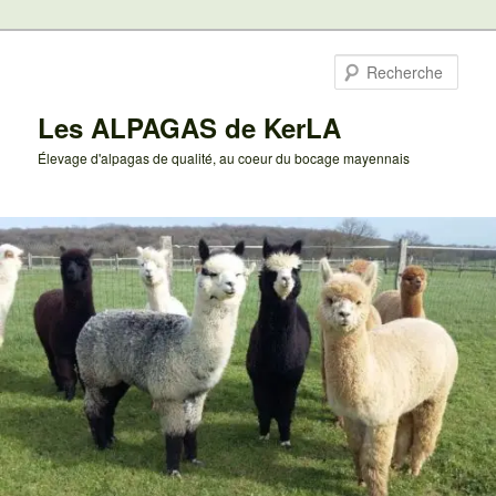
Aller
au
Rech
contenu
principal
Les ALPAGAS de KerLA
Élevage d'alpagas de qualité, au coeur du bocage mayennais