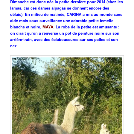
Dimanche est donc née la petite dernière pour 2014 (chez les
lamas, car ces dames alpagas se donnent encore des
délais). En milieu de matinée, CARINA a mis au monde sans
aide mais sous surveillance une adorable petite femelle
blanche et noire,
MAYA
. La robe de la petite est amusante :
on dirait qu’on a renversé un pot de peinture noire sur son
arrière-train, avec des éclaboussures sur ses pattes et son
nez.