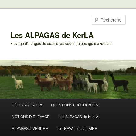
Aller
au
Rech
contenu
principal
Les ALPAGAS de KerLA
Élevage d'alpagas de qualité, au coeur du bocage mayennais
Menu
L’ÉLEVAGE KerLA
QUESTIONS FRÉQUENTES
principal
NOTIONS D’ELEVAGE
Les ALPAGAS de KerLA
ALPAGAS à VENDRE
Le TRAVAIL de la LAINE