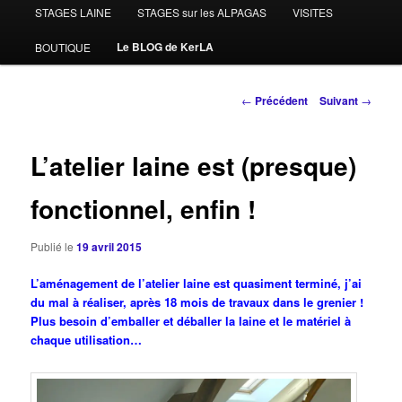
STAGES LAINE
STAGES sur les ALPAGAS
VISITES
Le BLOG de KerLA
BOUTIQUE
Navigation
←
Précédent
Suivant
→
des
articles
L’atelier laine est (presque)
fonctionnel, enfin !
Publié le
19 avril 2015
L’aménagement de l’atelier laine est quasiment terminé, j’ai
du mal à réaliser, après 18 mois de travaux dans le grenier !
Plus besoin d’emballer et déballer la laine et le matériel à
chaque utilisation…