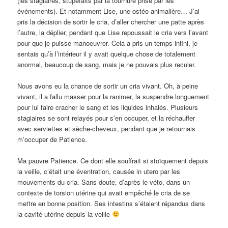
(les stagiaires, stupéfaits par la tournure prise par les
événements). Et notamment Lise, une ostéo animalière… J’ai
pris la décision de sortir le cria, d’aller chercher une patte après
l’autre, la déplier, pendant que Lise repoussait le cria vers l’avant
pour que je puisse manoeuvrer. Cela a pris un temps infini, je
sentais qu’à l’intérieur il y avait quelque chose de totalement
anormal, beaucoup de sang, mais je ne pouvais plus reculer.
Nous avons eu la chance de sortir un cria vivant. Oh, à peine
vivant, il a fallu masser pour la ranimer, la suspendre longuement
pour lui faire cracher le sang et les liquides inhalés. Plusieurs
stagiaires se sont relayés pour s’en occuper, et la réchauffer
avec serviettes et sèche-cheveux, pendant que je retournais
m’occuper de Patience.
Ma pauvre Patience. Ce dont elle souffrait si stoïquement depuis
la veille, c’était une éventration, causée in utero par les
mouvements du cria. Sans doute, d’après le véto, dans un
contexte de torsion utérine qui avait empêché le cria de se
mettre en bonne position. Ses intestins s’étaient répandus dans
la cavité utérine depuis la veille