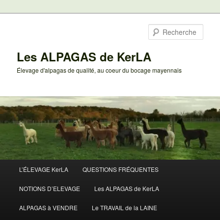
Aller
Aller
au
au
Rech
contenu
contenu
principal
secondaire
Les ALPAGAS de KerLA
Élevage d'alpagas de qualité, au coeur du bocage mayennais
Menu
L’ÉLEVAGE KerLA
QUESTIONS FRÉQUENTES
principal
NOTIONS D’ELEVAGE
Les ALPAGAS de KerLA
ALPAGAS à VENDRE
Le TRAVAIL de la LAINE