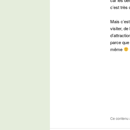
car les de
c’est très
Mais c’est
visiter, d
d’attracti
parce que 
même
Ce contenu 