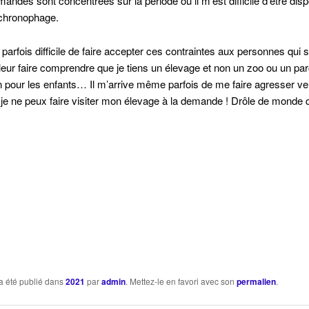
mandes sont concentrées sur la période où il m’est difficile d’être disp
 chronophage.
 parfois difficile de faire accepter ces contraintes aux personnes qui 
e leur faire comprendre que je tiens un élevage et non un zoo ou un pa
on pour les enfants… Il m’arrive même parfois de me faire agresser v
je ne peux faire visiter mon élevage à la demande ! Drôle de monde
a été publié dans
2021
par
admin
. Mettez-le en favori avec son
permalien
.