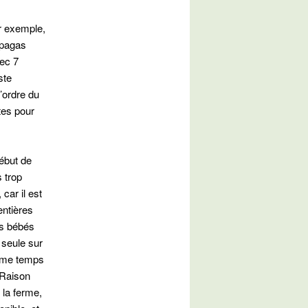
r exemple,
lpagas
ec 7
ste
’ordre du
tes pour
ébut de
 trop
car il est
entières
es bébés
 seule sur
même temps
. Raison
 la ferme,