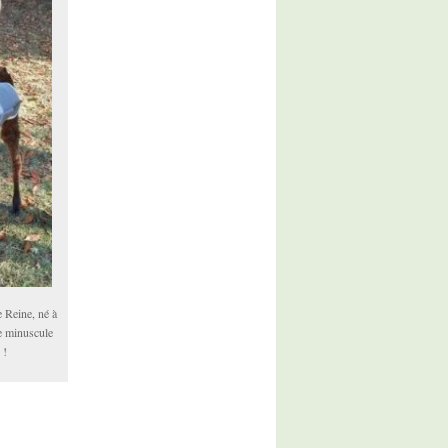
 Reine, né à
e minuscule
 !