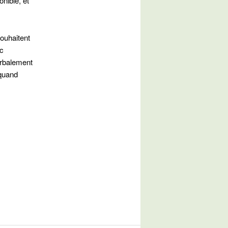
onible, et
souhaitent
rc
erbalement
 quand