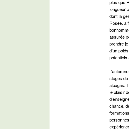
plus que R
longueur c
dont la ge
Rosée, a f
bonhomme é
assurée pe
prendre je 
d’un poids
potentiels
L’automne,
stages de 
alpagas. 
le plaisir 
d’enseigne
chance, d
formations
personnes
expérience