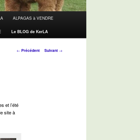
LA
ALPAGAS à VENDRE
E
Le BLOG de KerLA
Navigation
←
Précédent
Suivant
→
des
articles
s et l’été
e site à
!