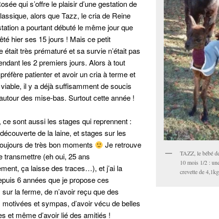
osée qui s’offre le plaisir d’une gestation de
lassique, alors que Tazz, le cria de Reine
station a pourtant débuté le même jour que
êté hier ses 15 jours ! Mais ce petit
tait très prématuré et sa survie n’était pas
ndant les 2 premiers jours. Alors à tout
préfère patienter et avoir un cria à terme et
 viable, il y a déjà suffisamment de soucis
 autour des mise-bas. Surtout cette année !
 ce sont aussi les stages qui reprennent :
découverte de la laine, et stages sur les
Toujours de très bon moments
Je retrouve
TAZZ, le bébé de
de transmettre (eh oui, 25 ans
10 mois 1/2 : un
ment, ça laisse des traces…), et j’ai la
crevette de 4,1kg
epuis 6 années que je propose ces
 sur la ferme, de n’avoir reçu que des
 motivées et sympas, d’avoir vécu de belles
s et même d’avoir lié des amitiés !