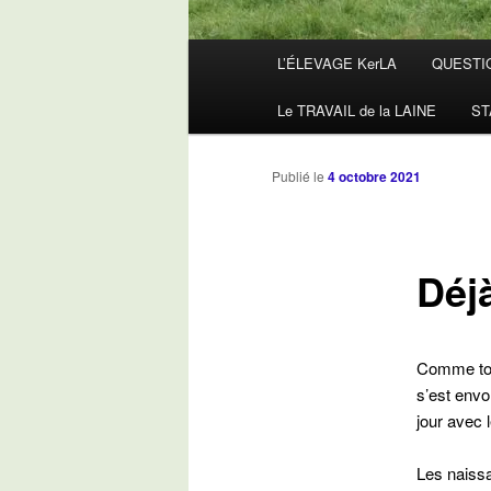
Menu
L’ÉLEVAGE KerLA
QUESTI
principal
Le TRAVAIL de la LAINE
ST
Publié le
4 octobre 2021
Déj
Comme touj
s’est envol
jour avec 
Les naissa