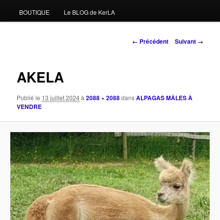
BOUTIQUE
Le BLOG de KerLA
Navigation
← Précédent
Suivant →
des
images
AKELA
Publié le
13 juillet 2024
à
2088 × 2088
dans
ALPAGAS MÂLES À
VENDRE