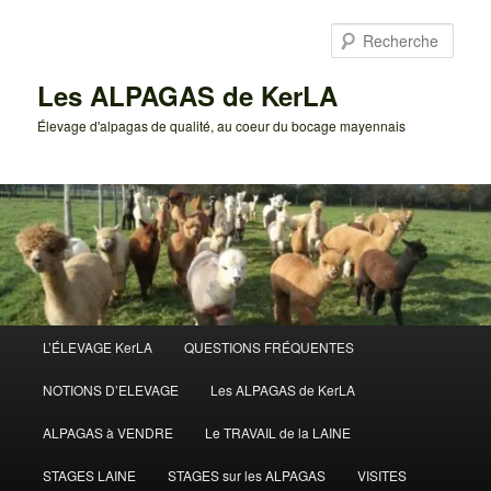
Aller
au
Rech
contenu
principal
Les ALPAGAS de KerLA
Élevage d'alpagas de qualité, au coeur du bocage mayennais
Menu
L’ÉLEVAGE KerLA
QUESTIONS FRÉQUENTES
principal
NOTIONS D’ELEVAGE
Les ALPAGAS de KerLA
ALPAGAS à VENDRE
Le TRAVAIL de la LAINE
STAGES LAINE
STAGES sur les ALPAGAS
VISITES