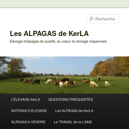
Aller
au
Rech
contenu
principal
Les ALPAGAS de KerLA
Élevage d'alpagas de qualité, au coeur du bocage mayennais
Menu
L’ÉLEVAGE KerLA
QUESTIONS FRÉQUENTES
principal
NOTIONS D’ELEVAGE
Les ALPAGAS de KerLA
ALPAGAS à VENDRE
Le TRAVAIL de la LAINE