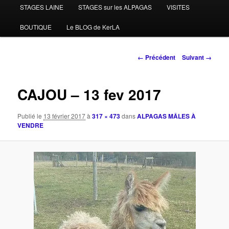
STAGES LAINE
STAGES sur les ALPAGAS
VISITES
BOUTIQUE
Le BLOG de KerLA
Navigation
← Précédent
Suivant →
des
images
CAJOU – 13 fev 2017
Publié le
13 février 2017
à
317 × 473
dans
ALPAGAS MÂLES À
VENDRE