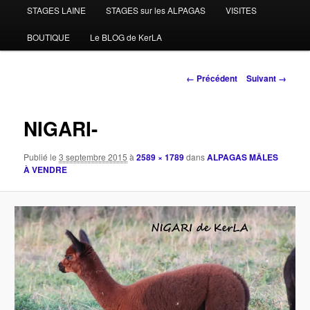
STAGES LAINE
STAGES sur les ALPAGAS
VISITES
BOUTIQUE
Le BLOG de KerLA
Navigation
← Précédent
Suivant →
des
images
NIGARI-
Publié le
3 septembre 2015
à
2589 × 1789
dans
ALPAGAS MÂLES
À VENDRE