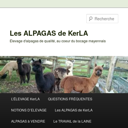
Aller
au
Rech
contenu
principal
Les ALPAGAS de KerLA
Élevage d'alpagas de qualité, au coeur du bocage mayennais
Menu
L’ÉLEVAGE KerLA
QUESTIONS FRÉQUENTES
principal
NOTIONS D’ELEVAGE
Les ALPAGAS de KerLA
ALPAGAS à VENDRE
Le TRAVAIL de la LAINE