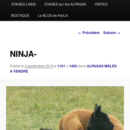
STAGES LAINE
STAGES sur les ALPAGAS
VISITES
BOUTIQUE
Le BLOG de KerLA
Navigation
← Précédent
Suivant →
des
images
NINJA-
Publié le
3 septembre 2015
à
1101 × 1465
dans
ALPAGAS MÂLES
À VENDRE