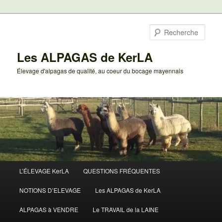
Aller
au
Rech
contenu
principal
Les ALPAGAS de KerLA
Élevage d'alpagas de qualité, au coeur du bocage mayennais
Menu
L’ÉLEVAGE KerLA
QUESTIONS FRÉQUENTES
principal
NOTIONS D’ELEVAGE
Les ALPAGAS de KerLA
ALPAGAS à VENDRE
Le TRAVAIL de la LAINE