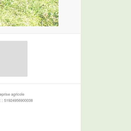
eprise agricole
et : 51924956900038