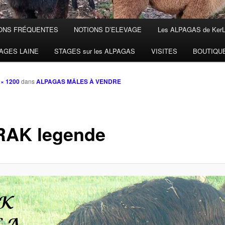
ONS FRÉQUENTES
NOTIONS D’ELEVAGE
Les ALPAGAS de Ker
AGES LAINE
STAGES sur les ALPAGAS
VISITES
BOUTIQU
 × 1200
dans
ALPAGAS MÂLES À VENDRE
AK legende