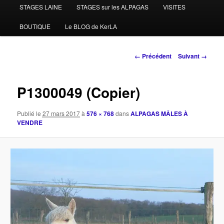
STAGES LAINE
STAGES sur les ALPAGAS
VISITES
BOUTIQUE
Le BLOG de KerLA
Navigation
← Précédent
Suivant →
des
images
P1300049 (Copier)
Publié le
27 mars 2017
à
576 × 768
dans
ALPAGAS MÂLES À
VENDRE