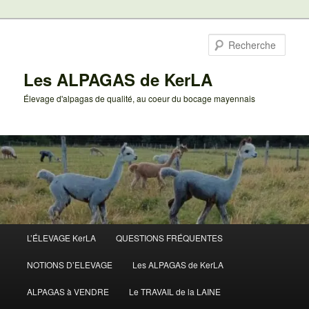
Aller
au
Rech
contenu
principal
Les ALPAGAS de KerLA
Élevage d'alpagas de qualité, au coeur du bocage mayennais
Menu
L’ÉLEVAGE KerLA
QUESTIONS FRÉQUENTES
principal
NOTIONS D’ELEVAGE
Les ALPAGAS de KerLA
ALPAGAS à VENDRE
Le TRAVAIL de la LAINE