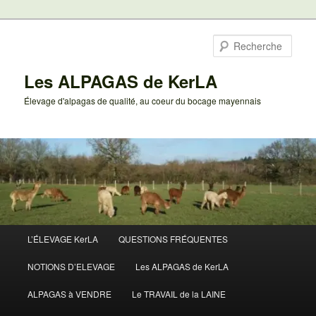
Aller
au
Rech
contenu
principal
Les ALPAGAS de KerLA
Élevage d'alpagas de qualité, au coeur du bocage mayennais
Menu
L’ÉLEVAGE KerLA
QUESTIONS FRÉQUENTES
principal
NOTIONS D’ELEVAGE
Les ALPAGAS de KerLA
ALPAGAS à VENDRE
Le TRAVAIL de la LAINE