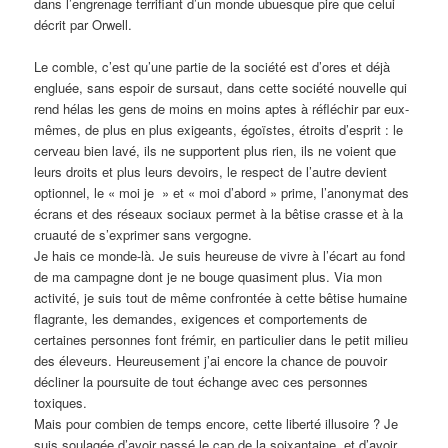
dans l’engrenage terrifiant d’un monde ubuesque pire que celui
décrit par Orwell.
Le comble, c’est qu’une partie de la société est d’ores et déjà
engluée, sans espoir de sursaut, dans cette société nouvelle qui
rend hélas les gens de moins en moins aptes à réfléchir par eux-
mêmes, de plus en plus exigeants, égoïstes, étroits d’esprit : le
cerveau bien lavé, ils ne supportent plus rien, ils ne voient que
leurs droits et plus leurs devoirs, le respect de l’autre devient
optionnel, le « moi je » et « moi d’abord » prime, l’anonymat des
écrans et des réseaux sociaux permet à la bêtise crasse et à la
cruauté de s’exprimer sans vergogne.
Je hais ce monde-là. Je suis heureuse de vivre à l’écart au fond
de ma campagne dont je ne bouge quasiment plus. Via mon
activité, je suis tout de même confrontée à cette bêtise humaine
flagrante, les demandes, exigences et comportements de
certaines personnes font frémir, en particulier dans le petit milieu
des éleveurs. Heureusement j’ai encore la chance de pouvoir
décliner la poursuite de tout échange avec ces personnes
toxiques.
Mais pour combien de temps encore, cette liberté illusoire ? Je
suis soulagée d’avoir passé le cap de la soixantaine, et d’avoir