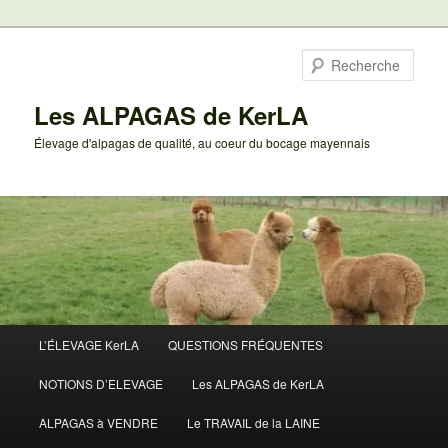
Aller
Aller
au
au
Rech
contenu
contenu
principal
secondaire
Les ALPAGAS de KerLA
Élevage d'alpagas de qualité, au coeur du bocage mayennais
Menu
L’ÉLEVAGE KerLA
QUESTIONS FRÉQUENTES
principal
NOTIONS D’ELEVAGE
Les ALPAGAS de KerLA
ALPAGAS à VENDRE
Le TRAVAIL de la LAINE