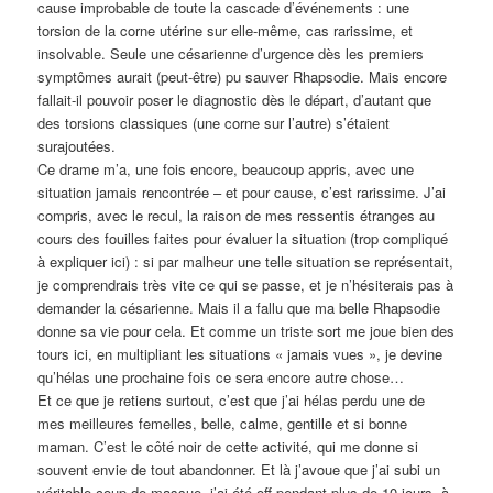
cause improbable de toute la cascade d’événements : une
torsion de la corne utérine sur elle-même, cas rarissime, et
insolvable. Seule une césarienne d’urgence dès les premiers
symptômes aurait (peut-être) pu sauver Rhapsodie. Mais encore
fallait-il pouvoir poser le diagnostic dès le départ, d’autant que
des torsions classiques (une corne sur l’autre) s’étaient
surajoutées.
Ce drame m’a, une fois encore, beaucoup appris, avec une
situation jamais rencontrée – et pour cause, c’est rarissime. J’ai
compris, avec le recul, la raison de mes ressentis étranges au
cours des fouilles faites pour évaluer la situation (trop compliqué
à expliquer ici) : si par malheur une telle situation se représentait,
je comprendrais très vite ce qui se passe, et je n’hésiterais pas à
demander la césarienne. Mais il a fallu que ma belle Rhapsodie
donne sa vie pour cela. Et comme un triste sort me joue bien des
tours ici, en multipliant les situations « jamais vues », je devine
qu’hélas une prochaine fois ce sera encore autre chose…
Et ce que je retiens surtout, c’est que j’ai hélas perdu une de
mes meilleures femelles, belle, calme, gentille et si bonne
maman. C’est le côté noir de cette activité, qui me donne si
souvent envie de tout abandonner. Et là j’avoue que j’ai subi un
véritable coup de massue, j’ai été off pendant plus de 10 jours, à