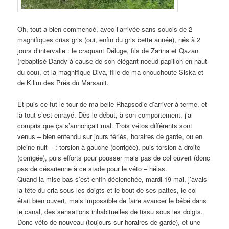
Oh, tout a bien commencé, avec l’arrivée sans soucis de 2
magnifiques crias gris (oui, enfin du gris cette année), nés à 2
jours d’intervalle : le craquant Déluge, fils de Zarina et Qazan
(rebaptisé Dandy à cause de son élégant noeud papillon en haut
du cou), et la magnifique Diva, fille de ma chouchoute Siska et
de Kilim des Prés du Marsault.
Et puis ce fut le tour de ma belle Rhapsodie d’arriver à terme, et
là tout s’est enrayé. Dès le début, à son comportement, j’ai
compris que ça s’annonçait mal. Trois vétos différents sont
venus – bien entendu sur jours fériés, horaires de garde, ou en
pleine nuit – : torsion à gauche (corrigée), puis torsion à droite
(corrigée), puis efforts pour pousser mais pas de col ouvert (donc
pas de césarienne à ce stade pour le véto – hélas.
Quand la mise-bas s’est enfin déclenchée, mardi 19 mai, j’avais
la tête du cria sous les doigts et le bout de ses pattes, le col
était bien ouvert, mais impossible de faire avancer le bébé dans
le canal, des sensations inhabituelles de tissu sous les doigts.
Donc véto de nouveau (toujours sur horaires de garde), et une