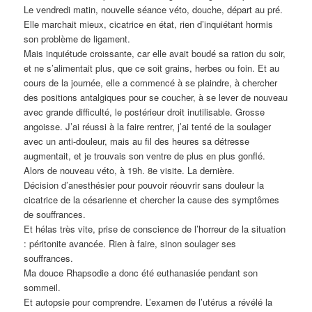
Le vendredi matin, nouvelle séance véto, douche, départ au pré.
Elle marchait mieux, cicatrice en état, rien d’inquiétant hormis
son problème de ligament.
Mais inquiétude croissante, car elle avait boudé sa ration du soir,
et ne s’alimentait plus, que ce soit grains, herbes ou foin. Et au
cours de la journée, elle a commencé à se plaindre, à chercher
des positions antalgiques pour se coucher, à se lever de nouveau
avec grande difficulté, le postérieur droit inutilisable. Grosse
angoisse. J’ai réussi à la faire rentrer, j’ai tenté de la soulager
avec un anti-douleur, mais au fil des heures sa détresse
augmentait, et je trouvais son ventre de plus en plus gonflé.
Alors de nouveau véto, à 19h. 8e visite. La dernière.
Décision d’anesthésier pour pouvoir réouvrir sans douleur la
cicatrice de la césarienne et chercher la cause des symptômes
de souffrances.
Et hélas très vite, prise de conscience de l’horreur de la situation
: péritonite avancée. Rien à faire, sinon soulager ses
souffrances.
Ma douce Rhapsodie a donc été euthanasiée pendant son
sommeil.
Et autopsie pour comprendre. L’examen de l’utérus a révélé la