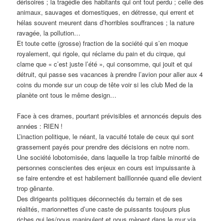
dérisoires ; la tragédie des habitants qui ont tout perdu ; celle des
animaux, sauvages et domestiques, en détresse, qui errent et
hélas souvent meurent dans d’horribles souffrances ; la nature
ravagée, la pollution…
Et toute cette (grosse) fraction de la société qui s’en moque
royalement, qui rigole, qui réclame du pain et du cirque, qui
clame que « c’est juste l’été », qui consomme, qui jouit et qui
détruit, qui passe ses vacances à prendre l’avion pour aller aux 4
coins du monde sur un coup de tête voir si les club Med de la
planète ont tous le même design…
Face à ces drames, pourtant prévisibles et annoncés depuis des
années : RIEN !
L’inaction politique, le néant, la vacuité totale de ceux qui sont
grassement payés pour prendre des décisions en notre nom.
Une société lobotomisée, dans laquelle la trop faible minorité de
personnes conscientes des enjeux en cours est impuissante à
se faire entendre et est habilement bailllonnée quand elle devient
trop gênante.
Des dirigeants politiques déconnectés du terrain et de ses
réalités, marionnettes d’une caste de puissants toujours plus
riches qui les/nous manipulent et nous mènent dans le mur via