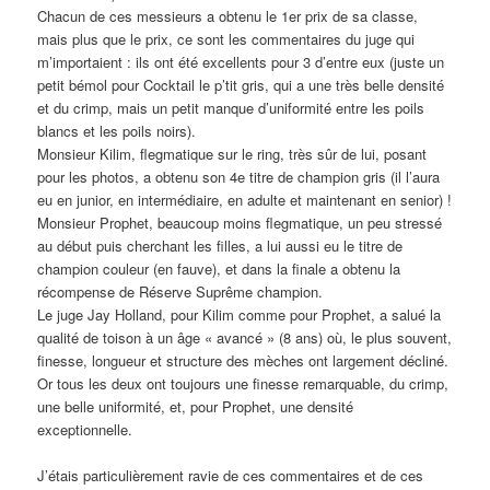
Chacun de ces messieurs a obtenu le 1er prix de sa classe,
mais plus que le prix, ce sont les commentaires du juge qui
m’importaient : ils ont été excellents pour 3 d’entre eux (juste un
petit bémol pour Cocktail le p’tit gris, qui a une très belle densité
et du crimp, mais un petit manque d’uniformité entre les poils
blancs et les poils noirs).
Monsieur Kilim, flegmatique sur le ring, très sûr de lui, posant
pour les photos, a obtenu son 4e titre de champion gris (il l’aura
eu en junior, en intermédiaire, en adulte et maintenant en senior) !
Monsieur Prophet, beaucoup moins flegmatique, un peu stressé
au début puis cherchant les filles, a lui aussi eu le titre de
champion couleur (en fauve), et dans la finale a obtenu la
récompense de Réserve Suprême champion.
Le juge Jay Holland, pour Kilim comme pour Prophet, a salué la
qualité de toison à un âge « avancé » (8 ans) où, le plus souvent,
finesse, longueur et structure des mèches ont largement décliné.
Or tous les deux ont toujours une finesse remarquable, du crimp,
une belle uniformité, et, pour Prophet, une densité
exceptionnelle.
J’étais particulièrement ravie de ces commentaires et de ces