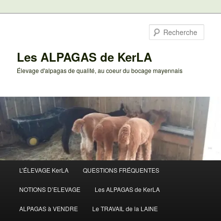
Aller
au
Rech
contenu
principal
Les ALPAGAS de KerLA
Élevage d'alpagas de qualité, au coeur du bocage mayennais
Menu
L’ÉLEVAGE KerLA
QUESTIONS FRÉQUENTES
principal
NOTIONS D’ELEVAGE
Les ALPAGAS de KerLA
ALPAGAS à VENDRE
Le TRAVAIL de la LAINE