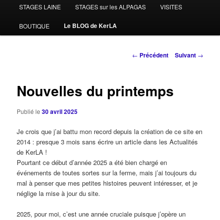
STAGES LAINE
STAGES sur les ALPAGAS
VISITES
Le BLOG de KerLA
BOUTIQUE
Navigation
←
Précédent
Suivant
→
des
articles
Nouvelles du printemps
Publié le
30 avril 2025
Je crois que j’ai battu mon record depuis la création de ce site en
2014 : presque 3 mois sans écrire un article dans les Actualités
de KerLA !
Pourtant ce début d’année 2025 a été bien chargé en
événements de toutes sortes sur la ferme, mais j’ai toujours du
mal à penser que mes petites histoires peuvent intéresser, et je
néglige la mise à jour du site.
2025, pour moi, c’est une année cruciale puisque j’opère un