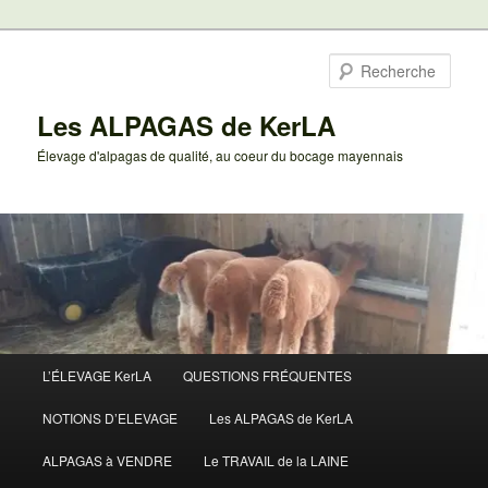
Aller
au
Rech
contenu
principal
Les ALPAGAS de KerLA
Élevage d'alpagas de qualité, au coeur du bocage mayennais
Menu
L’ÉLEVAGE KerLA
QUESTIONS FRÉQUENTES
principal
NOTIONS D’ELEVAGE
Les ALPAGAS de KerLA
ALPAGAS à VENDRE
Le TRAVAIL de la LAINE