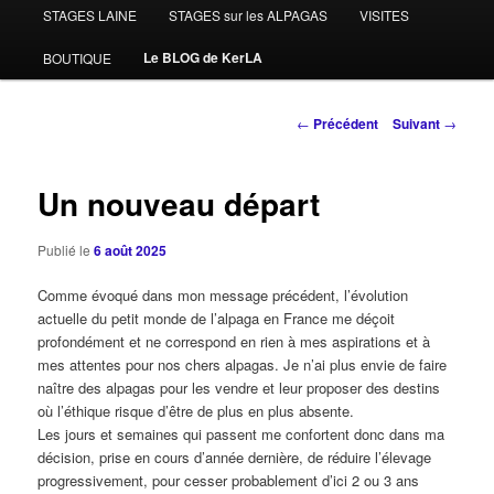
STAGES LAINE
STAGES sur les ALPAGAS
VISITES
Le BLOG de KerLA
BOUTIQUE
Navigation
←
Précédent
Suivant
→
des
articles
Un nouveau départ
Publié le
6 août 2025
Comme évoqué dans mon message précédent, l’évolution
actuelle du petit monde de l’alpaga en France me déçoit
profondément et ne correspond en rien à mes aspirations et à
mes attentes pour nos chers alpagas. Je n’ai plus envie de faire
naître des alpagas pour les vendre et leur proposer des destins
où l’éthique risque d’être de plus en plus absente.
Les jours et semaines qui passent me confortent donc dans ma
décision, prise en cours d’année dernière, de réduire l’élevage
progressivement, pour cesser probablement d’ici 2 ou 3 ans