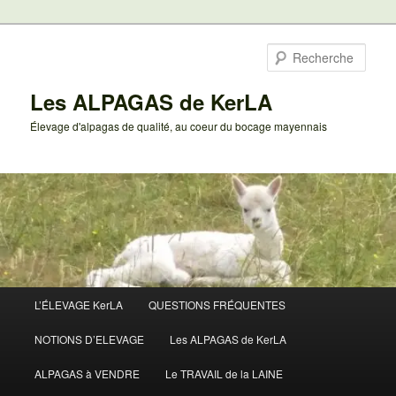
Aller
au
Rech
contenu
principal
Les ALPAGAS de KerLA
Élevage d'alpagas de qualité, au coeur du bocage mayennais
Menu
L’ÉLEVAGE KerLA
QUESTIONS FRÉQUENTES
principal
NOTIONS D’ELEVAGE
Les ALPAGAS de KerLA
ALPAGAS à VENDRE
Le TRAVAIL de la LAINE