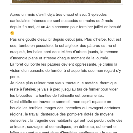
Après un mois d’avril déjà très chaud et sec, 3 épisodes
caniculaires intenses se sont succédés en moins de 2 mois
depuis fin mai, et un 4e s’annonce pour terminer juillet en beauté
Pas une goutte d’eau ici depuis début juin. Plus d’herbe, tout est
sec, tombe en poussière, le sol argileux des pâtures est nu et
craquelé, les haies sont constellées d’arbres jaunis, la menace
d’incendie plane et stresse chaque moment de la journée.
La forêt qui borde les pâtures devient oppressante, je crains la
vision d’un panache de fumée, à chaque fois que mon regard s’y
porte.
Je n’ose plus utiliser mon vieux tracteur, le matériel thermique
reste à l’atelier, je vais à pied jusqu’au tas de fumier pour vider
les brouettes, la hantise de l’étincelle est permanente..
C’est difficile de trouver le sommeil, mon esprit repasse en
boucle les terribles images des incendies qui ravagent certaines
régions, le travail dantesque des pompiers dotés de moyens
dérisoires ; la tragédie des habitants qui ont tout perdu ; celle des
animaux, sauvages et domestiques, en détresse, qui errent et
hélas souvent meurent dans d’horribles souffrances ; la nature