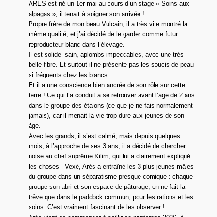
ARES est né un 1er mai au cours d’un stage « Soins aux
alpagas », il tenait à soigner son arrivée !
Propre frère de mon beau Vulcain, il a très vite montré la
même qualité, et j’ai décidé de le garder comme futur
reproducteur blanc dans l’élevage.
Il est solide, sain, aplombs impeccables, avec une très
belle fibre. Et surtout il ne présente pas les soucis de peau
si fréquents chez les blancs.
Et il a une conscience bien ancrée de son rôle sur cette
terre ! Ce qui l’a conduit à se retrouver avant l’âge de 2 ans
dans le groupe des étalons (ce que je ne fais normalement
jamais), car il menait la vie trop dure aux jeunes de son
âge.
Avec les grands, il s’est calmé, mais depuis quelques
mois, à l’approche de ses 3 ans, il a décidé de chercher
noise au chef suprême Kilim, qui lui a clairement expliqué
les choses ! Vexé, Arès a entraîné les 3 plus jeunes mâles
du groupe dans un séparatisme presque comique : chaque
groupe son abri et son espace de pâturage, on ne fait la
trêve que dans le paddock commun, pour les rations et les
soins. C’est vraiment fascinant de les observer !