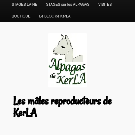
STAGES LAINE
STAGES sur les ALPAGAS
VISITES
BOUTIQUE
Le BLOG de KerLA
Les mâles reproducteurs de
KerLA