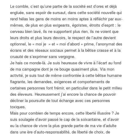
Le comble, c’est qu’une partie de la société est d’ores et déjà
engluée, sans espoir de sursaut, dans cette société nouvelle qui
rend hélas les gens de moins en moins aptes à réfléchir par eux-
mêmes, de plus en plus exigeants, égoïstes, étroits d’esprit : le
cerveau bien lavé, ils ne supportent plus rien, ils ne voient que
leurs droits et plus leurs devoirs, le respect de l’autre devient
optionnel, le « moi je » et « moi d’abord » prime, l’anonymat des
écrans et des réseaux sociaux permet à la bêtise crasse et à la
cruauté de s’exprimer sans vergogne.
Je hais ce monde-là. Je suis heureuse de vivre à l’écart au fond
de ma campagne dont je ne bouge quasiment plus. Via mon
activité, je suis tout de même confrontée à cette bêtise humaine
flagrante, les demandes, exigences et comportements de
certaines personnes font frémir, en particulier dans le petit milieu
des éleveurs. Heureusement j’ai encore la chance de pouvoir
décliner la poursuite de tout échange avec ces personnes
toxiques.
Mais pour combien de temps encore, cette liberté illusoire ? Je
suis soulagée d’avoir passé le cap de la soixantaine, et d’avoir
eu la chance de vivre la plus grande partie de ma vie d’adulte
dans une ère d’auto-responsabilité, de liberté de choix, de