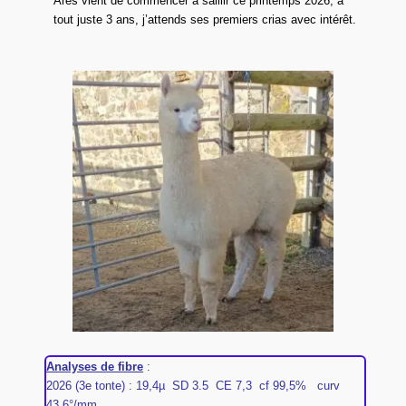
Arès vient de commencer à saillir ce printemps 2026, à
tout juste 3 ans, j’attends ses premiers crias avec intérêt.
Analyses de fibre
:
2026 (3e tonte) : 19,4µ SD 3.5 CE 7,3 cf 99,5% curv
43,6°/mm