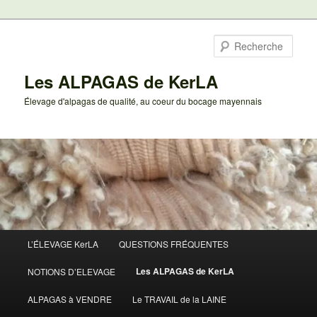
Aller
au
Rech
contenu
principal
Les ALPAGAS de KerLA
Élevage d'alpagas de qualité, au coeur du bocage mayennais
Menu
L’ÉLEVAGE KerLA
QUESTIONS FRÉQUENTES
principal
Les ALPAGAS de KerLA
NOTIONS D’ELEVAGE
ALPAGAS à VENDRE
Le TRAVAIL de la LAINE