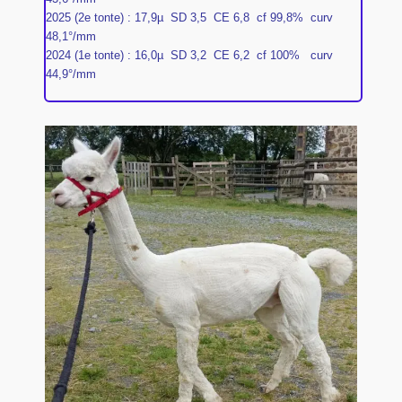
2025 (2e tonte) : 17,9µ SD 3,5 CE 6,8 cf 99,8% curv
48,1°/mm
2024 (1e tonte) : 16,0µ SD 3,2 CE 6,2 cf 100% curv
44,9°/mm