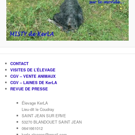
CONTACT
VISITES DE L’ÉLEVAGE
CGV – VENTE ANIMAUX
CGV – LAINES DE KerLA
REVUE DE PRESSE
Élevage KerLA
Lieu-dit le Coudray
SAINT JEAN SUR ERVE
53270 BLANDOUET SAINT JEAN
0641661012
kerla.alpagas@gmail.com