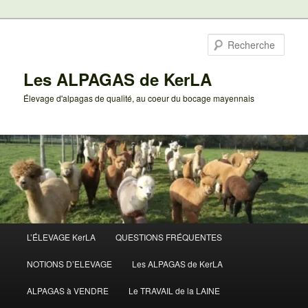
Aller
au
Rech
contenu
principal
Les ALPAGAS de KerLA
Élevage d'alpagas de qualité, au coeur du bocage mayennais
Menu
L’ÉLEVAGE KerLA
QUESTIONS FRÉQUENTES
principal
NOTIONS D’ELEVAGE
Les ALPAGAS de KerLA
ALPAGAS à VENDRE
Le TRAVAIL de la LAINE