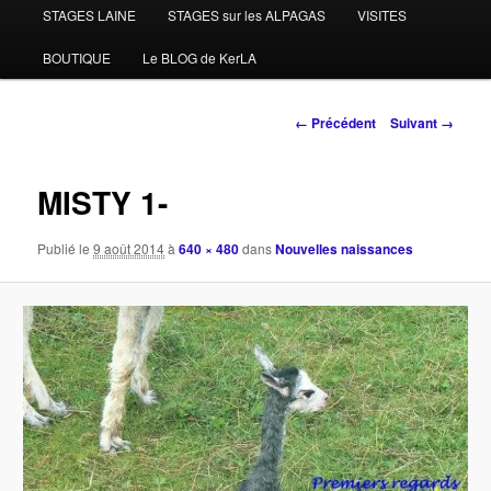
STAGES LAINE
STAGES sur les ALPAGAS
VISITES
BOUTIQUE
Le BLOG de KerLA
Navigation
← Précédent
Suivant →
des
images
MISTY 1-
Publié le
9 août 2014
à
640 × 480
dans
Nouvelles naissances