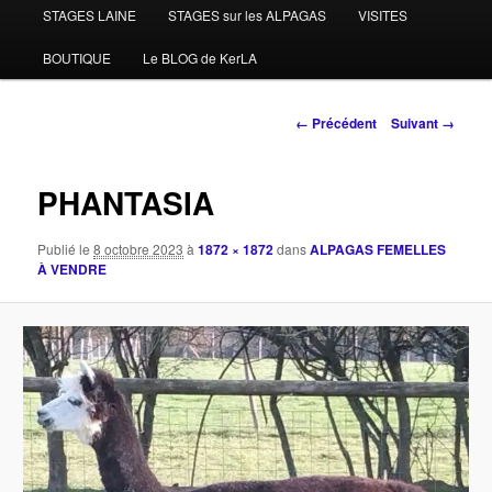
STAGES LAINE
STAGES sur les ALPAGAS
VISITES
BOUTIQUE
Le BLOG de KerLA
Navigation
← Précédent
Suivant →
des
images
PHANTASIA
Publié le
8 octobre 2023
à
1872 × 1872
dans
ALPAGAS FEMELLES
À VENDRE