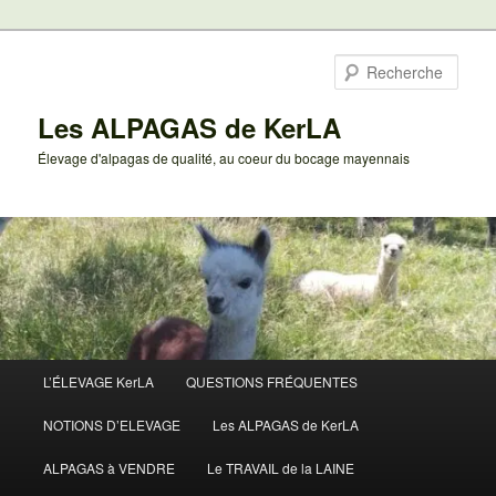
Aller
au
Rech
contenu
principal
Les ALPAGAS de KerLA
Élevage d'alpagas de qualité, au coeur du bocage mayennais
Menu
L’ÉLEVAGE KerLA
QUESTIONS FRÉQUENTES
principal
NOTIONS D’ELEVAGE
Les ALPAGAS de KerLA
ALPAGAS à VENDRE
Le TRAVAIL de la LAINE