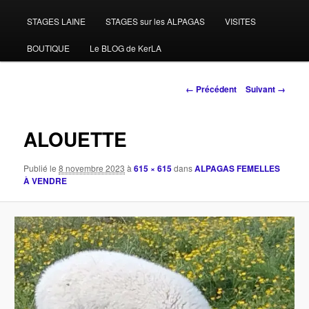
STAGES LAINE
STAGES sur les ALPAGAS
VISITES
BOUTIQUE
Le BLOG de KerLA
Navigation
← Précédent
Suivant →
des
images
ALOUETTE
Publié le
8 novembre 2023
à
615 × 615
dans
ALPAGAS FEMELLES
À VENDRE