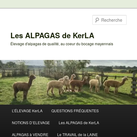
Aller
au
Rech
contenu
principal
Les ALPAGAS de KerLA
Élevage d'alpagas de qualité, au coeur du bocage mayennais
Menu
L’ÉLEVAGE KerLA
QUESTIONS FRÉQUENTES
principal
NOTIONS D’ELEVAGE
Les ALPAGAS de KerLA
ALPAGAS à VENDRE
Le TRAVAIL de la LAINE