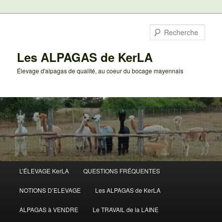
Aller
au
Rech
contenu
principal
Les ALPAGAS de KerLA
Élevage d'alpagas de qualité, au coeur du bocage mayennais
Menu
L’ÉLEVAGE KerLA
QUESTIONS FRÉQUENTES
principal
NOTIONS D’ELEVAGE
Les ALPAGAS de KerLA
ALPAGAS à VENDRE
Le TRAVAIL de la LAINE