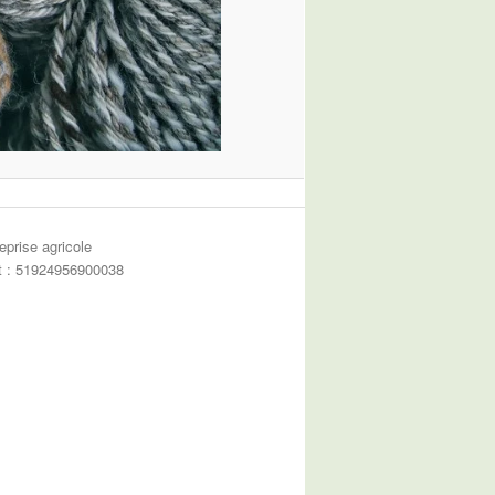
eprise agricole
et : 51924956900038