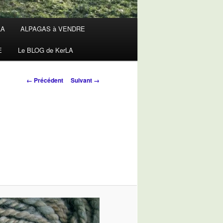
LA
ALPAGAS à VENDRE
E
Le BLOG de KerLA
Navigation
← Précédent
Suivant →
des
images