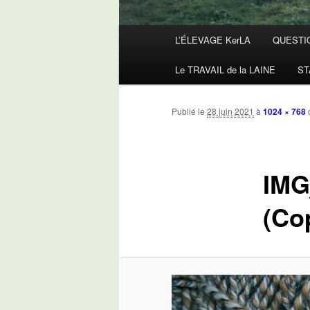
Menu
L’ÉLEVAGE KerLA
QUESTI
principal
Le TRAVAIL de la LAINE
ST
Publié le
28 juin 2021
à
1024 × 768
IMG
(Co