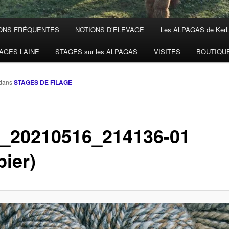
ONS FRÉQUENTES
NOTIONS D’ELEVAGE
Les ALPAGAS de Ker
AGES LAINE
STAGES sur les ALPAGAS
VISITES
BOUTIQU
dans
STAGES DE FILAGE
_20210516_214136-01
pier)