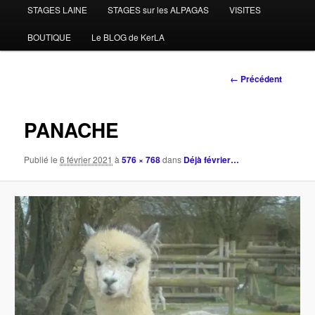
STAGES LAINE
STAGES sur les ALPAGAS
VISITES
BOUTIQUE
Le BLOG de KerLA
Navigation
← Précédent
des
images
PANACHE
Publié le
6 février 2021
à
576 × 768
dans
Déjà février…