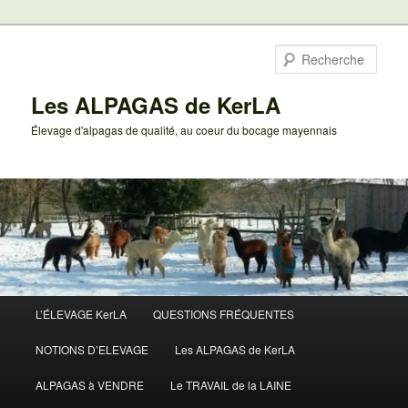
Aller
au
Rech
contenu
principal
Les ALPAGAS de KerLA
Élevage d'alpagas de qualité, au coeur du bocage mayennais
Menu
L’ÉLEVAGE KerLA
QUESTIONS FRÉQUENTES
principal
NOTIONS D’ELEVAGE
Les ALPAGAS de KerLA
ALPAGAS à VENDRE
Le TRAVAIL de la LAINE