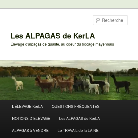
Aller
au
Rech
contenu
principal
Les ALPAGAS de KerLA
Élevage d'alpagas de qualité, au coeur du bocage mayennais
Menu
L’ÉLEVAGE KerLA
QUESTIONS FRÉQUENTES
principal
NOTIONS D’ELEVAGE
Les ALPAGAS de KerLA
ALPAGAS à VENDRE
Le TRAVAIL de la LAINE