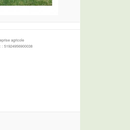
eprise agricole
et : 51924956900038