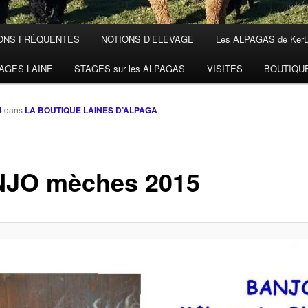
ONS FRÉQUENTES
NOTIONS D’ELEVAGE
Les ALPAGAS de Ker
AGES LAINE
STAGES sur les ALPAGAS
VISITES
BOUTIQU
4
dans
LA BOUTIQUE LAINES D’ALPAGA
JO mèches 2015