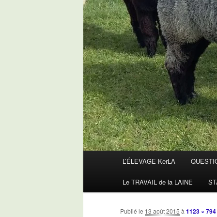
Menu
L’ÉLEVAGE KerLA
QUESTI
principal
Le TRAVAIL de la LAINE
ST
Publié le
13 août 2015
à
1123 × 794