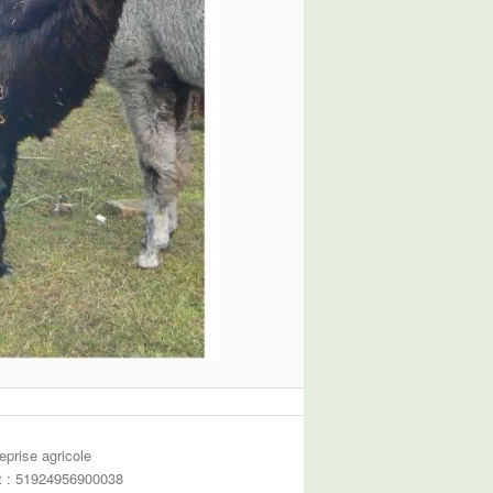
eprise agricole
et : 51924956900038