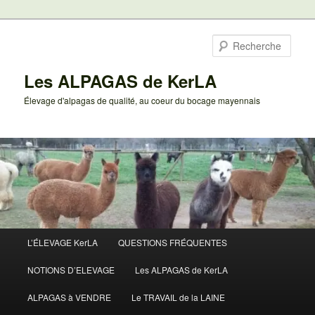
Aller
au
Rech
contenu
principal
Les ALPAGAS de KerLA
Élevage d'alpagas de qualité, au coeur du bocage mayennais
Menu
L’ÉLEVAGE KerLA
QUESTIONS FRÉQUENTES
principal
NOTIONS D’ELEVAGE
Les ALPAGAS de KerLA
ALPAGAS à VENDRE
Le TRAVAIL de la LAINE