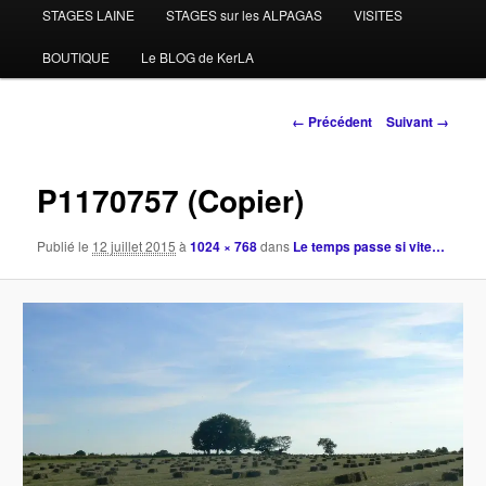
STAGES LAINE
STAGES sur les ALPAGAS
VISITES
BOUTIQUE
Le BLOG de KerLA
Navigation
← Précédent
Suivant →
des
images
P1170757 (Copier)
Publié le
12 juillet 2015
à
1024 × 768
dans
Le temps passe si vite…