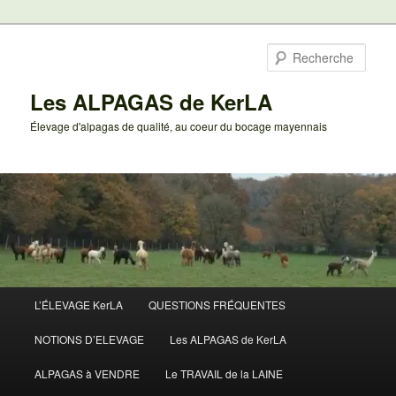
Aller
au
Rech
contenu
principal
Les ALPAGAS de KerLA
Élevage d'alpagas de qualité, au coeur du bocage mayennais
Menu
L’ÉLEVAGE KerLA
QUESTIONS FRÉQUENTES
principal
NOTIONS D’ELEVAGE
Les ALPAGAS de KerLA
ALPAGAS à VENDRE
Le TRAVAIL de la LAINE