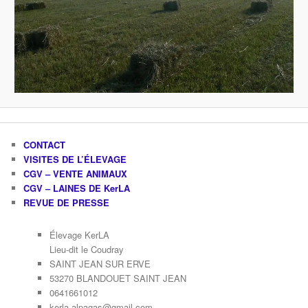
CONTACT
VISITES DE L’ÉLEVAGE
CGV – VENTE ANIMAUX
CGV – LAINES DE KerLA
REVUE DE PRESSE
Élevage KerLA
Lieu-dit le Coudray
SAINT JEAN SUR ERVE
53270 BLANDOUET SAINT JEAN
0641661012
kerla.alpagas@gmail.com