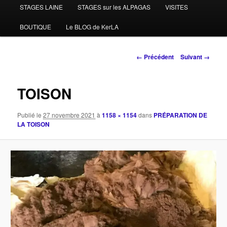
STAGES LAINE
STAGES sur les ALPAGAS
VISITES
BOUTIQUE
Le BLOG de KerLA
Navigation
← Précédent
Suivant →
des
images
TOISON
Publié le
27 novembre 2021
à
1158 × 1154
dans
PRÉPARATION DE
LA TOISON