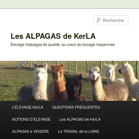
Aller
au
Rech
contenu
principal
Les ALPAGAS de KerLA
Élevage d'alpagas de qualité, au coeur du bocage mayennais
Menu
L’ÉLEVAGE KerLA
QUESTIONS FRÉQUENTES
principal
NOTIONS D’ELEVAGE
Les ALPAGAS de KerLA
ALPAGAS à VENDRE
Le TRAVAIL de la LAINE