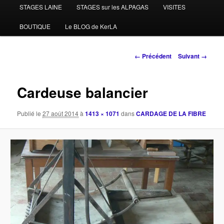
STAGES LAINE
STAGES sur les ALPAGAS
VISITES
BOUTIQUE
Le BLOG de KerLA
Navigation
← Précédent
Suivant →
des
images
Cardeuse balancier
Publié le
27 août 2014
à
1413 × 1071
dans
CARDAGE DE LA FIBRE