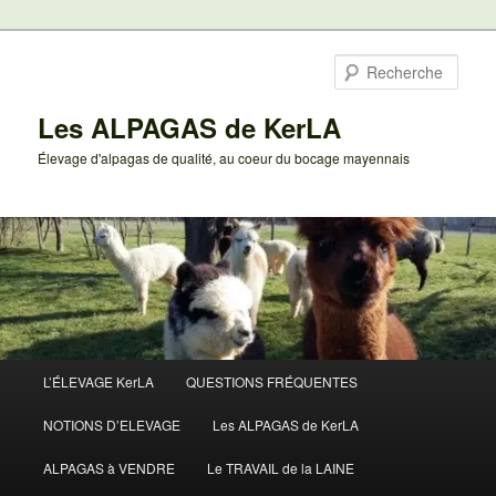
Aller
au
Rech
contenu
principal
Les ALPAGAS de KerLA
Élevage d'alpagas de qualité, au coeur du bocage mayennais
Menu
L’ÉLEVAGE KerLA
QUESTIONS FRÉQUENTES
principal
NOTIONS D’ELEVAGE
Les ALPAGAS de KerLA
ALPAGAS à VENDRE
Le TRAVAIL de la LAINE