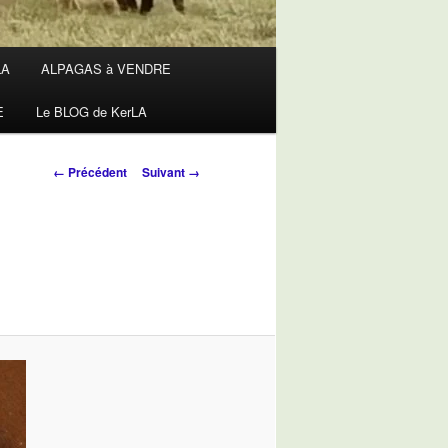
LA
ALPAGAS à VENDRE
E
Le BLOG de KerLA
Navigation
← Précédent
Suivant →
des
images