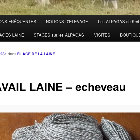
ONS FRÉQUENTES
NOTIONS D’ELEVAGE
Les ALPAGAS de Ker
AGES LAINE
STAGES sur les ALPAGAS
VISITES
BOUTIQU
 281
dans
FILAGE DE LA LAINE
VAIL LAINE – echeveau