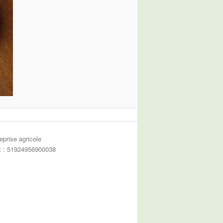
eprise agricole
et : 51924956900038