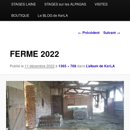
STAGES LAINE
STAGES sur les ALPAGAS
VISITES
BOUTIQUE
Le BLOG de KerLA
Navigation
← Précédent
Suivant →
des
images
FERME 2022
Publié le
11 décembre 2022
à
1365 × 768
dans
L’album de KerLA