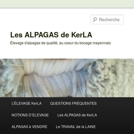
Aller
au
Rech
contenu
principal
Les ALPAGAS de KerLA
Élevage d'alpagas de qualité, au coeur du bocage mayennais
Menu
L’ÉLEVAGE KerLA
QUESTIONS FRÉQUENTES
principal
NOTIONS D’ELEVAGE
Les ALPAGAS de KerLA
ALPAGAS à VENDRE
Le TRAVAIL de la LAINE