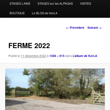
STAGES LAINE
STAGES sur les ALPAGAS
VISITES
BOUTIQUE
Le BLOG de KerLA
Navigation
← Précédent
Suivant →
des
images
FERME 2022
Publié le
11 décembre 2022
à
1366 × 615
dans
L’album de KerLA