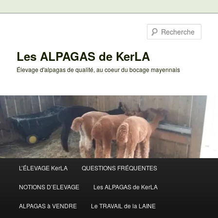
Aller
au
Rech
contenu
principal
Les ALPAGAS de KerLA
Élevage d'alpagas de qualité, au coeur du bocage mayennais
Menu
L’ÉLEVAGE KerLA
QUESTIONS FRÉQUENTES
principal
NOTIONS D’ELEVAGE
Les ALPAGAS de KerLA
ALPAGAS à VENDRE
Le TRAVAIL de la LAINE