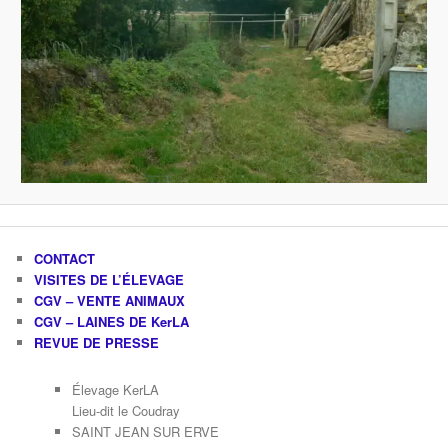
CONTACT
VISITES DE L’ÉLEVAGE
CGV – VENTE ANIMAUX
CGV – LAINES DE KerLA
REVUE DE PRESSE
Élevage KerLA
Lieu-dit le Coudray
SAINT JEAN SUR ERVE