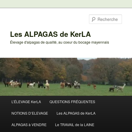
Aller
au
Rech
contenu
principal
Les ALPAGAS de KerLA
Élevage d'alpagas de qualité, au coeur du bocage mayennais
Menu
L’ÉLEVAGE KerLA
QUESTIONS FRÉQUENTES
principal
NOTIONS D’ELEVAGE
Les ALPAGAS de KerLA
ALPAGAS à VENDRE
Le TRAVAIL de la LAINE