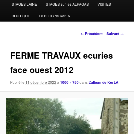
STAGES LAINE
STAGES sur les ALPAGAS
VISITES
BOUTIQUE
Le BLOG de KerLA
Navigation
← Précédent
Suivant →
des
images
FERME TRAVAUX ecuries
face ouest 2012
Publié le
11 décembre 2022
à
1000 × 750
dans
L’album de KerLA