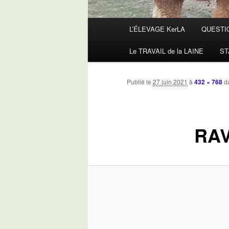
Menu
L’ÉLEVAGE KerLA
QUESTI
principal
Le TRAVAIL de la LAINE
ST
Publié le
27 juin 2021
à
432 × 768
d
RA