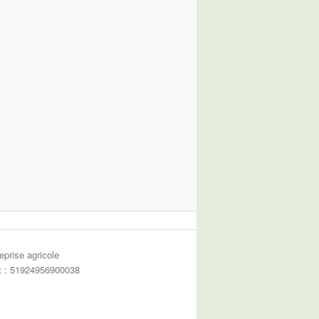
eprise agricole
et : 51924956900038