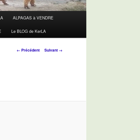
LA
ALPAGAS à VENDRE
E
Le BLOG de KerLA
Navigation
← Précédent
Suivant →
des
images