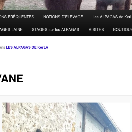
ONS FRÉQUENTES
NOTIONS D’ELEVAGE
Les ALPAGAS de Ker
AGES LAINE
STAGES sur les ALPAGAS
VISITES
BOUTIQU
ans
LES ALPAGAS DE KerLA
VANE