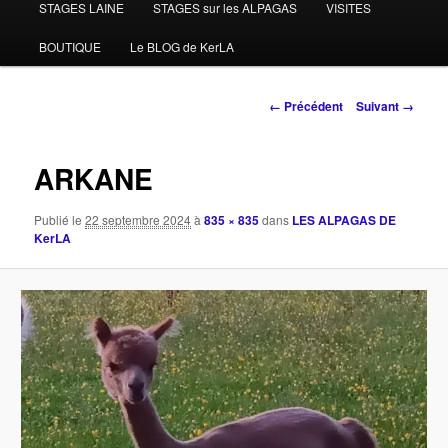
STAGES LAINE
STAGES sur les ALPAGAS
VISITES
BOUTIQUE
Le BLOG de KerLA
Navigation
← Précédent
Suivant →
des
images
ARKANE
Publié le
22 septembre 2024
à
835 × 835
dans
LES ALPAGAS DE
KerLA