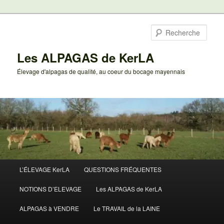
Aller
au
Rech
contenu
principal
Les ALPAGAS de KerLA
Élevage d'alpagas de qualité, au coeur du bocage mayennais
Menu
L’ÉLEVAGE KerLA
QUESTIONS FRÉQUENTES
principal
NOTIONS D’ELEVAGE
Les ALPAGAS de KerLA
ALPAGAS à VENDRE
Le TRAVAIL de la LAINE