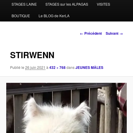
STAGES LAINE
STAGES sur les ALPAGAS
VISITES
BOUTIQUE
Le BLOG de KerLA
Navigation
← Précédent
Suivant →
des
images
STIRWENN
Publié le
26 juin 2021
à
432 × 768
dans
JEUNES MÂLES