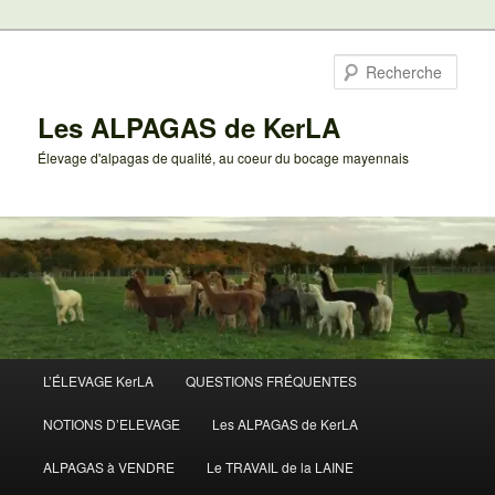
Aller
au
Rech
contenu
principal
Les ALPAGAS de KerLA
Élevage d'alpagas de qualité, au coeur du bocage mayennais
Menu
L’ÉLEVAGE KerLA
QUESTIONS FRÉQUENTES
principal
NOTIONS D’ELEVAGE
Les ALPAGAS de KerLA
ALPAGAS à VENDRE
Le TRAVAIL de la LAINE