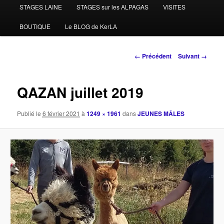
STAGES LAINE
STAGES sur les ALPAGAS
VISITES
BOUTIQUE
Le BLOG de KerLA
Navigation
← Précédent
Suivant →
des
images
QAZAN juillet 2019
Publié le
6 février 2021
à
1249 × 1961
dans
JEUNES MÂLES