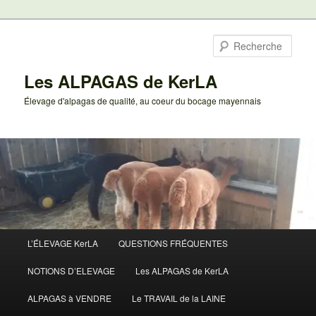
Aller
au
Rech
contenu
principal
Les ALPAGAS de KerLA
Élevage d'alpagas de qualité, au coeur du bocage mayennais
Menu
L’ÉLEVAGE KerLA
QUESTIONS FRÉQUENTES
principal
NOTIONS D’ELEVAGE
Les ALPAGAS de KerLA
ALPAGAS à VENDRE
Le TRAVAIL de la LAINE