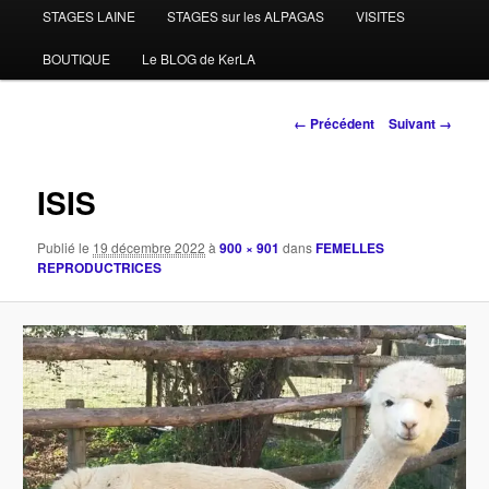
STAGES LAINE
STAGES sur les ALPAGAS
VISITES
BOUTIQUE
Le BLOG de KerLA
Navigation
← Précédent
Suivant →
des
images
ISIS
Publié le
19 décembre 2022
à
900 × 901
dans
FEMELLES
REPRODUCTRICES