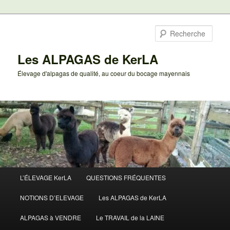
Aller
au
Rech
contenu
principal
Les ALPAGAS de KerLA
Élevage d'alpagas de qualité, au coeur du bocage mayennais
Menu
L’ÉLEVAGE KerLA
QUESTIONS FRÉQUENTES
principal
NOTIONS D’ELEVAGE
Les ALPAGAS de KerLA
ALPAGAS à VENDRE
Le TRAVAIL de la LAINE