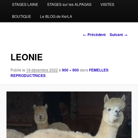
STAGES LAINE
STAGES sur les ALPAGAS
VISITES
BOUTIQUE
Le BLOG de KerLA
Navigation
← Précédent
Suivant →
des
images
LEONIE
Publié le
19 décembre 2022
à
900 × 900
dans
FEMELLES
REPRODUCTRICES