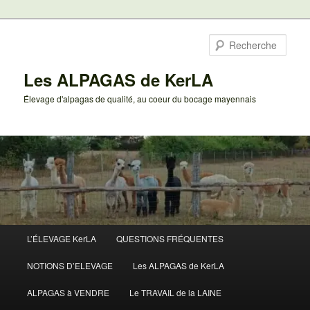
Aller
au
Rech
contenu
principal
Les ALPAGAS de KerLA
Élevage d'alpagas de qualité, au coeur du bocage mayennais
Menu
L’ÉLEVAGE KerLA
QUESTIONS FRÉQUENTES
principal
NOTIONS D’ELEVAGE
Les ALPAGAS de KerLA
ALPAGAS à VENDRE
Le TRAVAIL de la LAINE