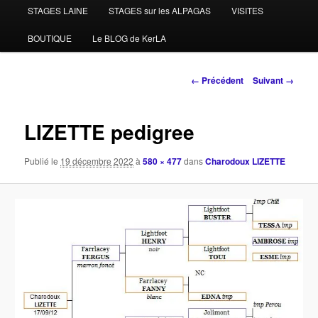
STAGES LAINE
STAGES sur les ALPAGAS
VISITES
BOUTIQUE
Le BLOG de KerLA
Navigation
← Précédent
Suivant →
des
images
LIZETTE pedigree
Publié le
19 décembre 2022
à
580 × 477
dans
Charodoux LIZETTE