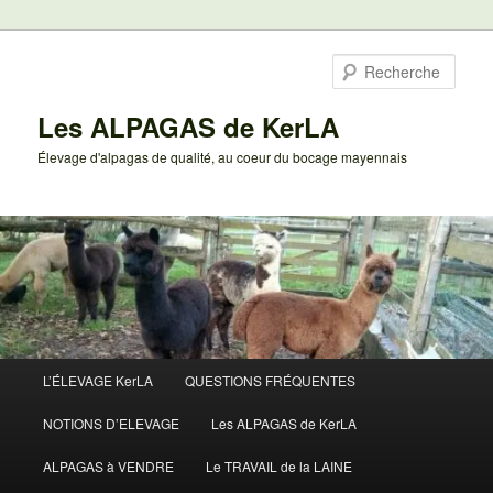
Aller
au
Rech
contenu
principal
Les ALPAGAS de KerLA
Élevage d'alpagas de qualité, au coeur du bocage mayennais
Menu
L’ÉLEVAGE KerLA
QUESTIONS FRÉQUENTES
principal
NOTIONS D’ELEVAGE
Les ALPAGAS de KerLA
ALPAGAS à VENDRE
Le TRAVAIL de la LAINE